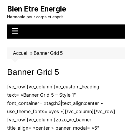
Aller
Bien Etre Energie
au
Harmonie pour corps et esprit
contenu
Accueil
»
Banner Grid 5
Banner Grid 5
[vc_row][vc_column][vc_custom_heading
text= »Banner Grid 5 – Style 1″
font_container= »tag:h3|text_align:center »
use_theme_fonts= »yes »][/vc_column][/vc_row]
[vc_row][vc_column][zozo_vc_banner
title_align= »center » banner_modal= »5″