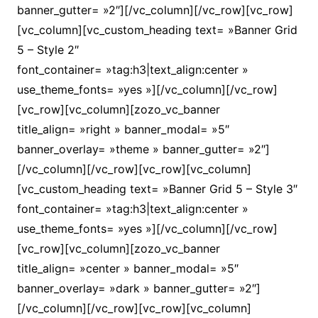
banner_gutter= »2″][/vc_column][/vc_row][vc_row]
[vc_column][vc_custom_heading text= »Banner Grid
5 – Style 2″
font_container= »tag:h3|text_align:center »
use_theme_fonts= »yes »][/vc_column][/vc_row]
[vc_row][vc_column][zozo_vc_banner
title_align= »right » banner_modal= »5″
banner_overlay= »theme » banner_gutter= »2″]
[/vc_column][/vc_row][vc_row][vc_column]
[vc_custom_heading text= »Banner Grid 5 – Style 3″
font_container= »tag:h3|text_align:center »
use_theme_fonts= »yes »][/vc_column][/vc_row]
[vc_row][vc_column][zozo_vc_banner
title_align= »center » banner_modal= »5″
banner_overlay= »dark » banner_gutter= »2″]
[/vc_column][/vc_row][vc_row][vc_column]