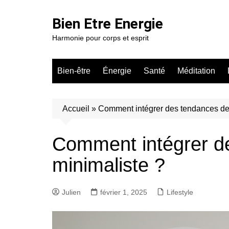
Aller
au
Bien Etre Energie
contenu
Harmonie pour corps et esprit
Bien-être
Énergie
Santé
Méditation
Accueil
»
Comment intégrer des tendances de
Comment intégrer d
minimaliste ?
Julien
février 1, 2025
Lifestyle