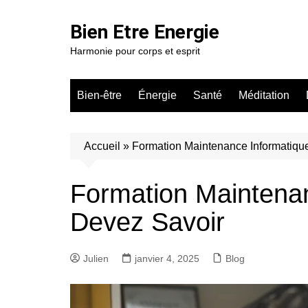
Aller
au
Bien Etre Energie
contenu
Harmonie pour corps et esprit
Bien-être
Énergie
Santé
Méditation
Accueil
»
Formation Maintenance Informatique
Formation Maintenan
Devez Savoir
Julien
janvier 4, 2025
Blog