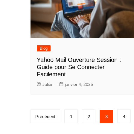
Blog
Yahoo Mail Ouverture Session :
Guide pour Se Connecter
Facilement
Julien
janvier 4, 2025
Pagination
Précédent
1
2
3
4
des