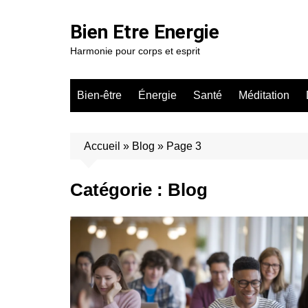
Aller
au
Bien Etre Energie
contenu
Harmonie pour corps et esprit
Bien-être
Énergie
Santé
Méditation
Accueil
»
Blog
»
Page 3
Catégorie :
Blog